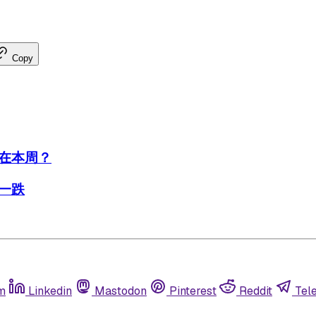
Copy
在本周？
一跌
m
Linkedin
Mastodon
Pinterest
Reddit
Tel