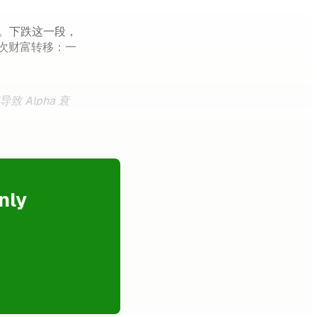
益。下跌这一段，
次财富转移：一
 Alpha 衰
nly