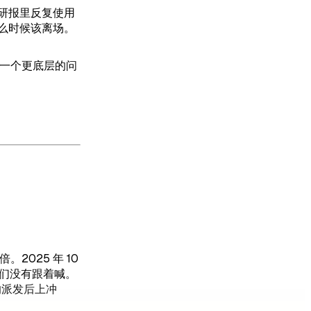
研报里反复使用
么时候该离场。
谈一个更底层的问
。2025 年 10
我们没有跟着喊。
的派发后上冲