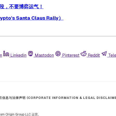
段，不要博弈运气！
Santa Claus Rally）
m
Linkedin
Mastodon
Pinterest
Reddit
Tel
司信息与法律声明 (CORPORATE INFORMATION & LEGAL DISCLAIME
 Origin Group LLC 运营。