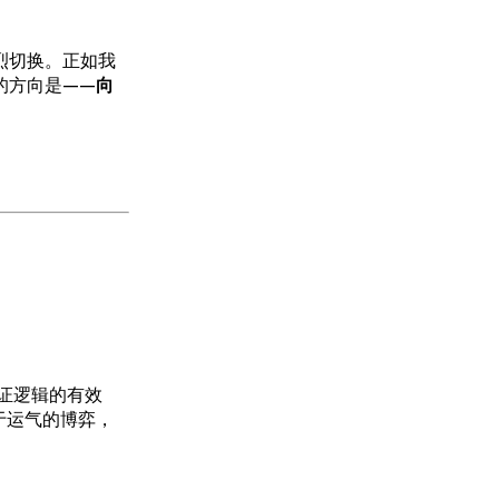
烈切换。正如我
的方向是——
向
证逻辑的有效
于运气的博弈，