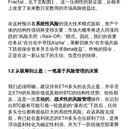
Fractal，见下文配图
）
。这一压倒性的新证据，从根本
上改变了未来数日至数周的市场风险收益比。
在这种预示着
系统性风险
的强大技术模式面前，资产个
体的结构性强弱将变得次要，市场大概率将进入同涨同
跌的“风险关闭（Risk-Off）”模式。因此，我们的首要
任务从“在分化中寻找Alpha”，果断切换为“在市场共振
下跌前保全资本并主动寻求Beta收益”。昨晚的指令，
正是在这一新认知下的主动、负责任的抉择。
1.2 从吸筹到止盈：一笔基于风险管理的决策
我们必须明确，建议持有ETH多头的会员止盈，并非否
定ETH的长期价值或其相对BTC的结构性优势。恰恰相
反，这是一次
主动的、战术性的风险管理
操作。在识别
出BTC极有可能引领一轮急剧的“瀑布式”下跌后，任何
多头仓位都将面临巨大的系统性风险。在该风险兑现
前，将已处在盈利状态的ETH多头仓位获利了结，是将
浮动盈利转化为确定性利润、并为下一阶段做空部署腾