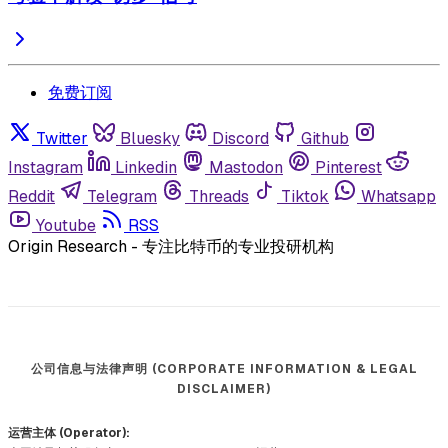
免费订阅
Twitter
Bluesky
Discord
Github
Instagram
Linkedin
Mastodon
Pinterest
Reddit
Telegram
Threads
Tiktok
Whatsapp
Youtube
RSS
Origin Research - 专注比特币的专业投研机构
公司信息与法律声明 (CORPORATE INFORMATION & LEGAL
DISCLAIMER)
运营主体 (Operator):