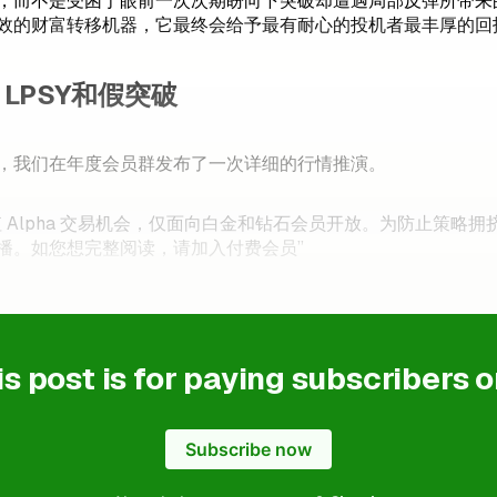
，而不是受困于眼前一次次期盼向下突破却遭遇局部反弹所带来
效的财富转移机器，它最终会给予最有耐心的投机者最丰厚的回
LPSY和假突破
，我们在年度会员群发布了一次详细的行情推演。
 Alpha 交易机会，仅面向白金和钻石会员开放。为防止策略拥挤导致
播。如您想完整阅读，请加入付费会员”
is post is for paying subscribers o
Subscribe now