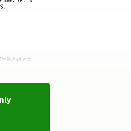
的情绪消耗 。市
报。
 Alpha 衰
nly