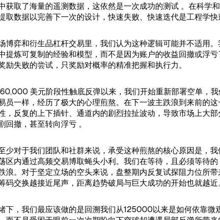
中获取了海量的遥测数据，这依然是一次成功的测试 。在科学
提取数据以完善下一次的设计，快速失败、快速迭代是工程学快
场博弈和衍生品杠杆交易里，我们认为这种逻辑可能并不适用。
中提炼可复制的经验和模型，而不是因为账户的收益回撤或浮亏
奖励失败的尝试，只奖励对概率的精准把握和执行力。
 60,000 美元阶段性触底反弹以来，我们开始重新部署空单，
易员一样，经历了极大的心理煎熬。在下一波主跌浪到来前的这
性，反复的上下插针、通道内的剧烈拉扯波动，导致市场上大部
剧回撤，甚至转向浮亏 。
至少对于我们团队和社群来说，承受这种煎熬的核心原因是，我
荡区内通过高频交易博取蝇头小利。我们在等待，且必须等待的
跌浪。对于坚定立场的空头来说，盘整期内反复试探阻力位所带
筹码交换越接近尾声，距离趋势破局与巨大成功的开始也就越近
绪下，我们最应该做的是回溯我们从125000以来是如何依靠微