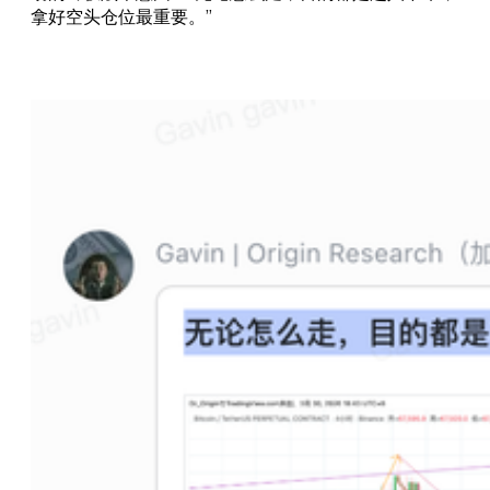
部的行情推演中，我们预测了周一
拿好空头仓位最重要。”
的触底反弹及目标位。这发生在特
朗普的政治声明发布之前。 资产的
动态定价始终受其内在流动性的约
束，我们通过技术分析和市场微观
结构分析，提前预测了本次波动。
地缘政治新闻仅仅是充当了动能催
化剂，放大了预设的波动率，而不
是趋势方向的根本性创造者。 在上
一期的深度研报中，基于微观结构
的异动，我们准确预测了比特币在
连续八天日线级别阳线后，必将在
48小时内开启暴跌。 我们预计：比
特币将在48小时内开启暴跌/暴涨
（具体结论付费内容区可见）前言
站在2026年3月16日的时间节点，
比特币正经历一场罕见的连续7个交
易日上涨。 我们复盘了比