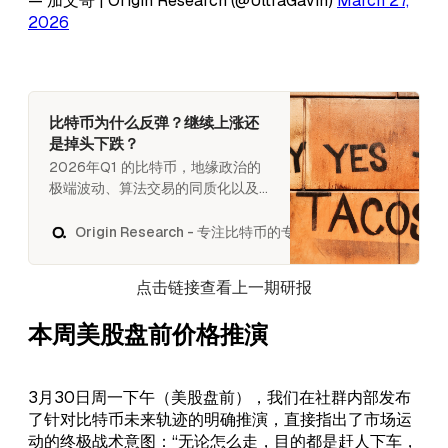
— 加文哥 | Origin Research (@UltraGavin)
March 27,
2026
比特币为什么反弹？继续上涨还
是掉头下跌？
2026年Q1 的比特币，地缘政治的
极端波动、算法交易的同质化以及
机构资金对流动性的系统性猎杀，
共同构建了一个极其复杂的资产定
Origin Research - 专注比特币的专业投研机构
UltraGavin
价环境。最近一周，比特币在经历
了一次明确的结构性下行后，迅速
点击链接查看上一期研报
开始了局部的触底反弹。这一小规
模但剧烈的价格波动，为我们提供
本周美股盘前价格推演
了一个解构市场微观运行机制的样
本。 尽管主流金融媒体和散户普遍
将3月23日（周一美股开盘前）的资
3月30日周一下午（美股盘前），我们在社群内部发布
产价格迅速反弹归因于特朗普关于
了针对比特币未来轨迹的明确推演，直接指出了市场运
冲突降级的言论，但我们的结论截
动的终极战术意图：“无论怎么走，目的都是赶人下车，
然不同。 在3月22日发布于社群内