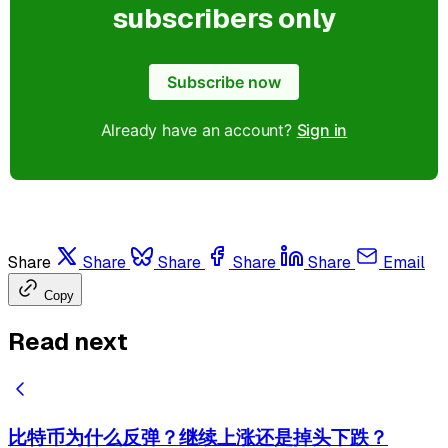
subscribers only
Subscribe now
Already have an account?
Sign in
Share
Share
Share
Share
Share
Email
Copy
Read next
比特币为什么反弹？继续上涨还是掉头下跌？