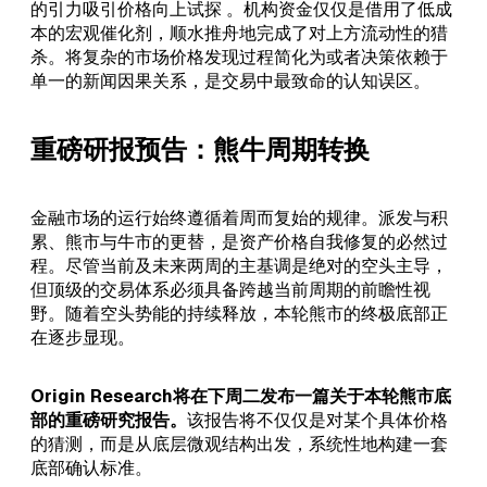
的引力吸引价格向上试探 。机构资金仅仅是借用了低成
本的宏观催化剂，顺水推舟地完成了对上方流动性的猎
杀。将复杂的市场价格发现过程简化为或者决策依赖于
单一的新闻因果关系，是交易中最致命的认知误区。
重磅研报预告：熊牛周期转换
金融市场的运行始终遵循着周而复始的规律。派发与积
累、熊市与牛市的更替，是资产价格自我修复的必然过
程。尽管当前及未来两周的主基调是绝对的空头主导，
但顶级的交易体系必须具备跨越当前周期的前瞻性视
野。随着空头势能的持续释放，本轮熊市的终极底部正
在逐步显现。
Origin Research将在下周二发布一篇关于本轮熊市底
部的重磅研究报告。
该报告将不仅仅是对某个具体价格
的猜测，而是从底层微观结构出发，系统性地构建一套
底部确认标准。