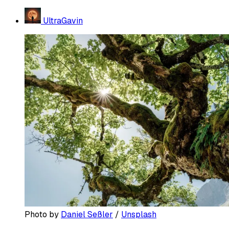
UltraGavin
Photo by 
Daniel Seßler
 / 
Unsplash