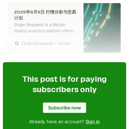
2025年9月9日 行情分析与交易
计划
Origin Research is a Bitcoin
trading analytics platform offering
high-quality research, insights,
and guidance to help investors
Doctor
Origin Research
make informed decisions.
This post is for paying
subscribers only
Subscribe now
Already have an account?
Sign in