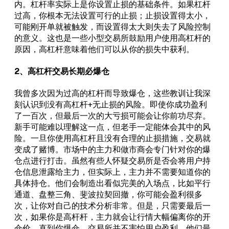
内。杠杆率实际上是你设置止损的基础条件。如果杠杆
过高，你根本无法设置可行的止损；止损设置得太小，
可能刚开单就被触发，而设置得太大则失去了风险控制
的意义。这也是一些小型交易所鼓励用户使用高杠杆的
原因，高杠杆意味着他们可以从你的损失中获利。
2、高杠杆交易长期必爆仓
我曾多次因为过高的杠杆而导致爆仓，这些教训让我深
刻认识到没有高杠杆+无止损的风险。即使你成功盈利
了一百次，但最后一次的大亏损可能会让你前功尽弃。
新手可能难以理解这一点，但老手一定能体会其中的风
险。一旦你使用高杠杆且没有合理的止损措施，交易就
变成了赌博。市场中的主力和做市商会专门针对你的爆
仓点进行打击。虽然有些人怀疑交易所是否会将用户持
仓信息泄露给主力，但实际上，主力并不需要知道你的
具体持仓。他们会制造出看似完美的入场点，比如平行
通道、盘整三角、斐波拉契回撤，你可能会盈利很多
次，让你对自己的技术分析非常。但是，只需要最后一
次，如果你是高杆杆，主力就会让行情大幅偏离你的开
仓价，直到你爆仓。交易所并不害怕用户盈利，他们最