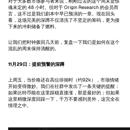
在125,000美元的历史峰值，并未
对于大多数市场参与者来说，刚刚过去的这个周末是惊
像大众媒体那样高呼超级周期的永
魂未定的 48 小时。但对于 Origin Research 的会员而
恒，而是依据威科夫市场结构和流
言，这不过是我们剧本中早已预演的一章。现在回头
动性供需原理，精准识别了派发后
看，这场完美的深蹲不仅清洗了不坚定的筹码，更为接
的上冲陷阱。随后，正如我们剧本
下来的冲刺储备了燃料。
所推演的那样，市场经历了一场史
诗级的瀑布行情，价格一路狂泻。
让我们把时钟拨回几天前，复盘一下我们是如何在这个
然而，剧本并未结束。随着价格触
混乱的周末保持清醒的。
及81,000美元附近的算法支撑位并
开启强劲反弹，一种熟悉而危险的
声音再次响起：“牛市回归了”。 今
11月29日：提前预警的深蹲
天我们将穿透K线的表象，通过解构
机构订单流、流动性失衡以及做市
商的狩猎逻辑，为你揭示当前反弹
上周五，当价格还在高位徘徊时（约92k），市场情绪
的本质。这是一份关于如何在“地狱
开始变得微妙。我们在社群中发出了一条关键的提醒：
模式”与“蜜糖模式”切换中生存的指
如果比特币能在这里踩稳直接涨，那是最好的；但如果
南，也是通往下一轮主跌浪之前的
这里稍微深度回踩一下，千万不要感到意外，这完全在
最
情理之中。