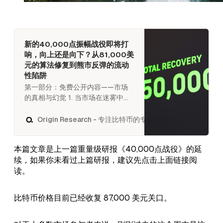
新的40,000点振幅战役即将打
响，向上还是向下？从81,000美
元的算法修复到熊市反弹的流动
性陷阱
第一部分：免费公开内容——市场
的真相与幻觉 1. 当市场在迷雾中通
过算法寻找方向 金融市场的历史从
未是简单的线性重复，但人性的贪
Origin Research - 专注比特币的专业投研机构
UltraGavin
婪与恐惧却在不断押韵。站在2025
年11月这个时间节点，我们见证了加
本篇文章是上一篇重量级研报《40,000点战役》的延
密货币市场历史上最引人入胜、也
续，如果你未看过上篇研报，建议先点击上面链接阅
最具欺骗性的篇章。 作为 Origin
读。
Research 的首席分析师，我有责任
在市场再次陷入狂热的边缘时，发
出最冷静的声音。在过去的两个月
比特币价格目前已经收复 87,000 美元关口。
里，我们的会员见证了 Origin
Research 分析框架的统治力。我们