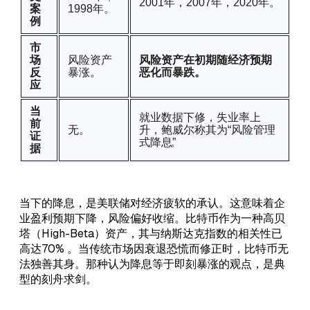
2001年，2007年，2020年。
案
1998年。
例
市
场
风险资产
风险资产在初期随经济预期
反
暴涨。
恶化而暴跌。
应
当
就业数据下修，失业率上
前
无。
升，鲍威尔称其为“风险管理
证
式降息”
。
据
当下的降息，是美联储对经济疲软的承认。这意味着企
业盈利预期下降，风险偏好收缩。比特币作为一种高贝
塔（High-Beta）资产，其与纳斯达克指数的相关性已
高达70% 。当传统市场因衰退恐慌而修正时，比特币无
法独善其身。那种认为降息等于即刻暴涨的观点，是典
型的刻舟求剑。