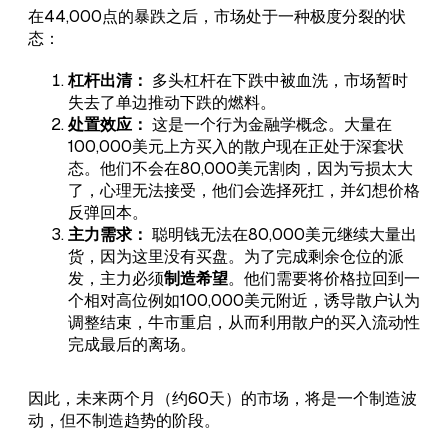
在44,000点的暴跌之后，市场处于一种极度分裂的状
态：
杠杆出清：
多头杠杆在下跌中被血洗，市场暂时
失去了单边推动下跌的燃料。
处置效应：
这是一个行为金融学概念。大量在
100,000美元上方买入的散户现在正处于深套状
态。他们不会在80,000美元割肉，因为亏损太大
了，心理无法接受，他们会选择死扛，并幻想价格
反弹回本。
主力需求：
聪明钱无法在80,000美元继续大量出
货，因为这里没有买盘。为了完成剩余仓位的派
发，主力必须
制造希望
。他们需要将价格拉回到一
个相对高位例如100,000美元附近，诱导散户认为
调整结束，牛市重启，从而利用散户的买入流动性
完成最后的离场。
因此，未来两个月（约60天）的市场，将是一个制造波
动，但不制造趋势的阶段。