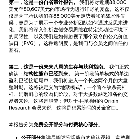
第一，这是一份自省审计报告。
我们将对近期88,000
美元至80,607美元的市场行为进行详尽的复盘。这不仅
仅是为了承认我们在88,000美元逆势看涨的战术性失
误，更是为了展示一个专业分析团队如何通过反思来进
化。我们将深入剖析左侧交易思维在特定流动性环境下
的局限性，以及我们是如何忽视了那个致命的公允价值
缺口（FVG）。这种透明度，是我们与会员之间信任的
基石。
第二，这是一份未来八周的生存与获利指南。
我们正式
确认：
结构性熊市已经到来。
第一阶段简单模式的单边
盈利已经接近尾声，我们将进入一个长达两个月的大盘
整时期。这将被定义为“地狱模式”，一个旨在绞杀高杠
杆、消磨耐心的绞肉机阶段。对于大多数缺乏准备的交
易者来说，这将是噩梦；但对于手握地图的 Origin
Research 会员来说，这将是积累筹码的黄金窗口。
本报告分为
免费公开部分
与
付费核心部分
。
公开部分
将详尽阐述宏观熊市的确认逻辑、盘整期