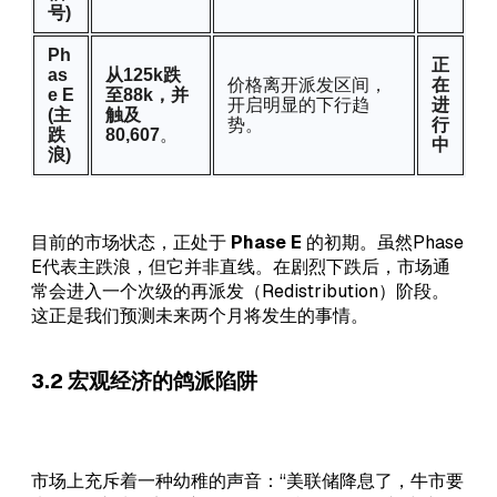
号)
Ph
正
as
从125k跌
价格离开派发区间，
在
e E
至88k，并
开启明显的下行趋
进
(主
触及
势。
行
跌
80,607
。
中
浪)
目前的市场状态，正处于
Phase E
的初期。虽然Phase
E代表主跌浪，但它并非直线。在剧烈下跌后，市场通
常会进入一个次级的再派发（Redistribution）阶段。
这正是我们预测未来两个月将发生的事情。
3.2 宏观经济的鸽派陷阱
市场上充斥着一种幼稚的声音：“美联储降息了，牛市要