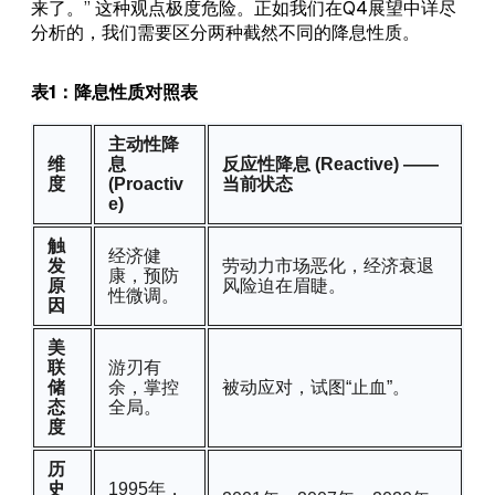
来了。” 这种观点极度危险。正如我们在Q4展望中详尽
分析的，我们需要区分两种截然不同的降息性质。
表1：降息性质对照表
主动性降
维
息
反应性降息 (Reactive) ——
度
(Proactiv
当前状态
e)
触
经济健
发
劳动力市场恶化，经济衰退
康，预防
原
风险迫在眉睫。
性微调。
因
美
联
游刃有
储
余，掌控
被动应对，试图“止血”。
态
全局。
度
历
史
1995年，