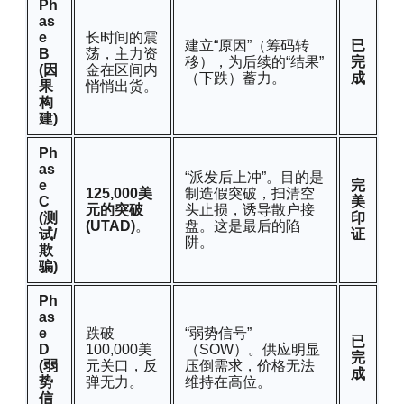
Ph
as
e
长时间的震
建立“原因”（筹码转
已
B
荡，主力资
移），为后续的“结果”
完
(因
金在区间内
（下跌）蓄力。
成
果
悄悄出货。
构
建)
Ph
as
“派发后上冲”。目的是
e
完
125,000美
制造假突破，扫清空
C
美
元的突破
头止损，诱导散户接
(测
印
(UTAD)
。
盘。这是最后的陷
试/
证
阱。
欺
骗)
Ph
as
e
跌破
“弱势信号”
已
D
100,000美
（SOW）。供应明显
完
(弱
元关口，反
压倒需求，价格无法
成
势
弹无力。
维持在高位。
信