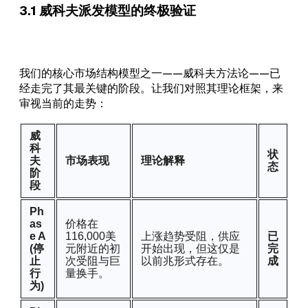
3.1 威科夫派发模型的终极验证
我们的核心市场结构模型之一——威科夫方法论——已
经走完了其最关键的阶段。让我们对照其理论框架，来
审视当前的走势：
威
科
状
夫
市场表现
理论解释
态
阶
段
Ph
as
价格在
e A
116,000美
上涨趋势受阻，供应
已
(停
元附近的初
开始出现，但这仅是
完
止
次受阻与巨
以前兆形式存在。
成
行
量换手。
为)