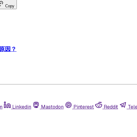
Copy
原因？
m
Linkedin
Mastodon
Pinterest
Reddit
Tel