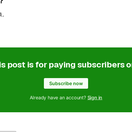
？
跌。
is post is for paying subscribers o
Subscribe now
Already have an account?
Sign in